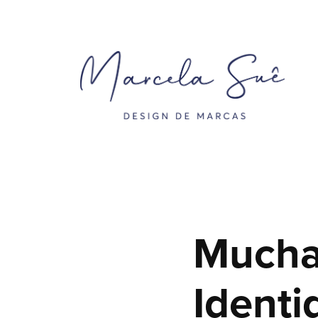
Muchac
Identi