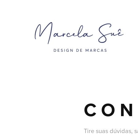
C O N 
Tire suas dúvidas, 