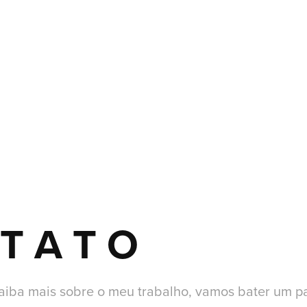
T A T O
saiba mais sobre o meu trabalho, vamos bater um p