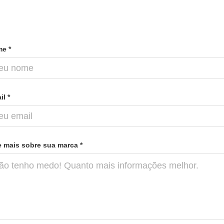
e *
il *
e mais sobre sua marca *